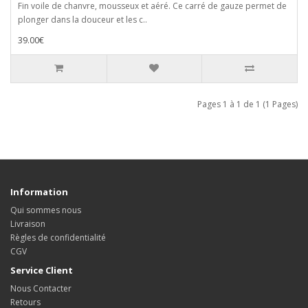
Fin voile de chanvre, mousseux et aéré. Ce carré de gauze permet de
plonger dans la douceur et les c..
39.00€
Pages 1 à 1 de 1 (1 Pages)
Information
Qui sommes nous
Livraison
Règles de confidentialité
CGV
Service Client
Nous Contacter
Retours